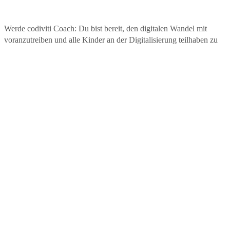
Werde codiviti Coach: Du bist bereit, den digitalen Wandel mit
voranzutreiben und alle Kinder an der Digitalisierung teilhaben zu
lassen? Dann melde dich bei uns:
info@codiviti.de
Auf dieser Website wird aus Gründen der besseren Lesbarkeit das generisch
Maskulinum verwendet.
Weibliche und anderweitige Geschlechteridentitäten werden dabei ausdrückl
mitgemeint, soweit es für die Aussage erforderlich ist.