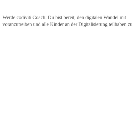
Werde codiviti Coach: Du bist bereit, den digitalen Wandel mit
voranzutreiben und alle Kinder an der Digitalisierung teilhaben zu
lassen? Dann melde dich bei uns:
info@codiviti.de
Auf dieser Website wird aus Gründen der besseren Lesbarkeit das generisch
Maskulinum verwendet.
Weibliche und anderweitige Geschlechteridentitäten werden dabei ausdrückl
mitgemeint, soweit es für die Aussage erforderlich ist.