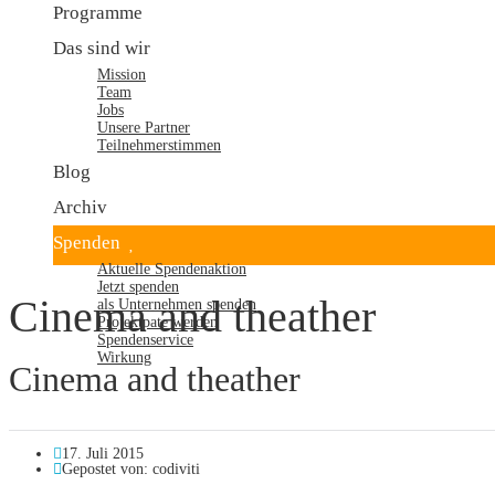
Programme
Das sind wir
Mission
Team
Jobs
Unsere Partner
Teilnehmerstimmen
Blog
Archiv
Spenden
Aktuelle Spendenaktion
Jetzt spenden
Cinema and theather
als Unternehmen spenden
Projektpate werden
Spendenservice
Wirkung
Cinema and theather
17. Juli 2015
Gepostet von:
codiviti