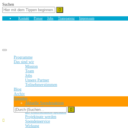
Suchen
Kontakt
Presse
Jobs
Transparenz
Impressum
Toggle navigation
Programme
Das sind wir
Mission
Team
Jobs
Unsere Partner
Teilnehmerstimmen
Blog
Archiv
Spenden
Aktuelle Spendenaktion
Jetzt spenden
als Unternehmen spenden
Projektpate werden
Spendenservice
Wirkung