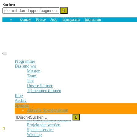
Suchen
Kontakt
Presse
Jobs
Transparenz
Impressum
Toggle navigation
Programme
Das sind wir
Mission
Team
Jobs
Unsere Partner
Teilnehmerstimmen
Blog
Archiv
Spenden
Aktuelle Spendenaktion
Jetzt spenden
als Unternehmen spenden
Projektpate werden
Spendenservice
Wirkung