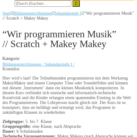
Start
Bildungseinrichtungen
Sekundarstufe I
“Wir programmieren Musik”
// Scratch + Makey Makey
“Wir programmieren Musik”
// Scratch + Makey Makey
Kategorie:
Bildungseinrichtungen
/
Sekundarstufe I
/
Kostenlos
Hier wird’s laut! Die Teilnehmenden programmieren mit dem Werkzeug
MakeyMakey und einem Computer Töne oder Soundeffekte und können
mit diesem ‚Instrument‘ dann ein kleines Musikstück komponieren. In
diesem Kurs verbindet sich musische und informatisch-technische
Kreativität und die Kinder erlangen einen spannenden Einstieg in die Welt
des Programmierens. Die Lehrperson macht gleich mit. Der Kurs ist so
konzipiert, dass sie befähigt und ermutigt wird, das Programm in
zukünftigen Klassen zu wiederholen.
Zielgruppe:
5. bis 7. Klasse
Gruppengröße:
eine Klasse, nach Absprache
Dauer:
6 Schulstunden
Technische Voraussetzungen:
Makey Makeys (nach Absprache können wir