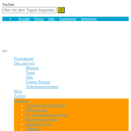
Suchen
Kontakt
Presse
Jobs
Transparenz
Impressum
Toggle navigation
Programme
Das sind wir
Mission
Team
Jobs
Unsere Partner
Teilnehmerstimmen
Blog
Archiv
Spenden
Aktuelle Spendenaktion
Jetzt spenden
als Unternehmen spenden
Projektpate werden
Spendenservice
Wirkung