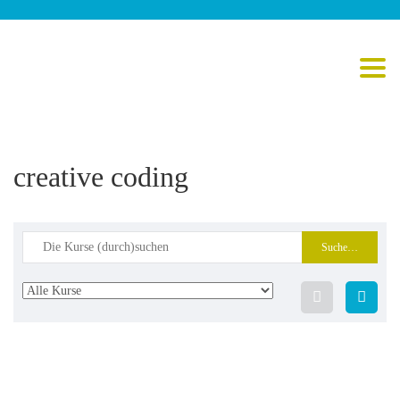
Toggl
creative coding
Suche
nach: